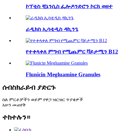
ኮፕቲስ ቺኔንሲስ ፌሎዶንድሮን ኮርክ ወዘተ
ራዲክስ ኢሳቲዲስ ዳኪንጌ
የተቀላቀለ ምግብ የሚጨምር ቫይታሚን B12
Flunicin Megluamine Granules
ሰብስክራይብ ያድርጉ
ስለ ምርቶቻችን ወይም የዋጋ ዝርዝር ጥያቄዎች
አሁን መጠየቅ
ተከተሉን።