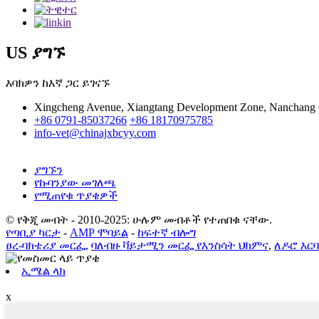
US ያግኙ
እባክዎን ከእኛ ጋር ይገናኙ
Xingcheng Avenue, Xiangtang Development Zone, Nanchang Ci
+86 0791-85037266
+86 18170975785
info-vet@chinajxbcyy.com
ያግኙን
የኩባንያው መገለጫ
የሚጠየቁ ጥያቄዎች
© የቅጂ መብት - 2010-2025: ሁሉም መብቶች የተጠበቁ ናቸው.
የጣቢያ ካርታ
-
AMP ሞባይል
-
ከፍተኛ ብሎግ
ፀረ-ባክቴሪያ መርፌ
,
ባለብዙ ቫይታሚን መርፌ የእንስሳት ህክምና
,
ለዶሮ እርባ
ኢሜል ላክ
x