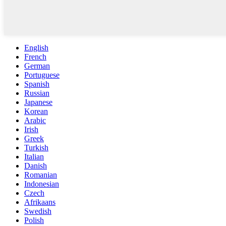
English
French
German
Portuguese
Spanish
Russian
Japanese
Korean
Arabic
Irish
Greek
Turkish
Italian
Danish
Romanian
Indonesian
Czech
Afrikaans
Swedish
Polish