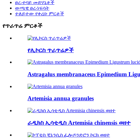
ፀረ-ተባይ መድሃኒቶች
ውጫዊ ፀረ-ነፍሳት
ተለይተው የቀረቡ ምርቶች
የጥራጥሬ ምርቶች
የሊኮርስ ጥራጥሬዎች
Astragalus membranaceus Epimedium Lig
Artemisia annua granules
ራዲክስ ኢሳቲዲስ Artemisia chinensis ወዘተ