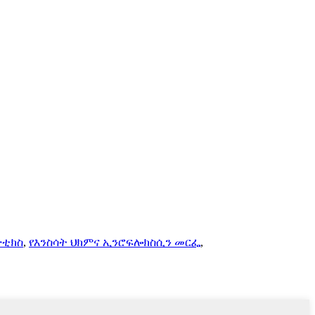
ባዮቲክስ
,
የእንስሳት ህክምና ኢንሮፍሎክስሲን መርፌ
,