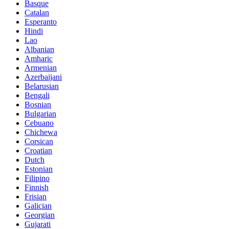
Basque
Catalan
Esperanto
Hindi
Lao
Albanian
Amharic
Armenian
Azerbaijani
Belarusian
Bengali
Bosnian
Bulgarian
Cebuano
Chichewa
Corsican
Croatian
Dutch
Estonian
Filipino
Finnish
Frisian
Galician
Georgian
Gujarati