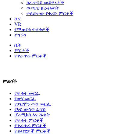
ፀረ-ተባይ መድሃኒቶች
ውጫዊ ፀረ-ነፍሳት
ተለይተው የቀረቡ ምርቶች
ዜና
VR
የሚጠየቁ ጥያቄዎች
ያግኙን
ቤት
ምርቶች
የጥራጥሬ ምርቶች
ለተጨማሪ ምርቶች እባክዎ ያነጋግሩን።
ምድቦች
የዱቄት መርፌ
የውሃ መርፌ
የሆርሞን ውሃ መርፌ
የአፍ ውስጥ ፈሳሽ
ፕሪሚክስ እና ዱቄት
የዱቄት ምርቶች
የጥራጥሬ ምርቶች
የጡባዊዎች ምርቶች