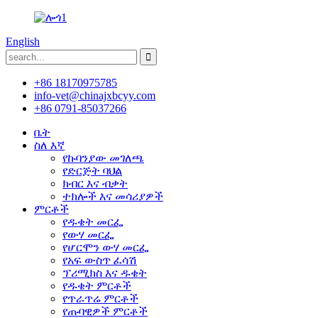
English
+86 18170975785
info-vet@chinajxbcyy.com
+86 0791-85037266
ቤት
ስለ እኛ
የኩባንያው መገለጫ
የድርጅት ባህል
ክብር እና ብቃት
ተክሎች እና መሳሪያዎች
ምርቶች
የዱቄት መርፌ
የውሃ መርፌ
የሆርሞን ውሃ መርፌ
የአፍ ውስጥ ፈሳሽ
ፕሪሚክስ እና ዱቄት
የዱቄት ምርቶች
የጥራጥሬ ምርቶች
የጡባዊዎች ምርቶች