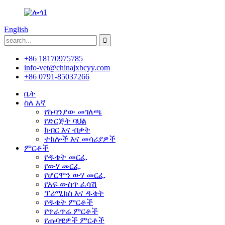
English
+86 18170975785
info-vet@chinajxbcyy.com
+86 0791-85037266
ቤት
ስለ እኛ
የኩባንያው መገለጫ
የድርጅት ባህል
ክብር እና ብቃት
ተክሎች እና መሳሪያዎች
ምርቶች
የዱቄት መርፌ
የውሃ መርፌ
የሆርሞን ውሃ መርፌ
የአፍ ውስጥ ፈሳሽ
ፕሪሚክስ እና ዱቄት
የዱቄት ምርቶች
የጥራጥሬ ምርቶች
የጡባዊዎች ምርቶች