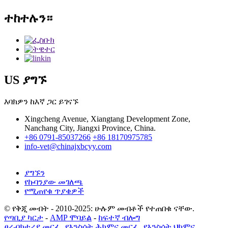
ተከተሉን።
US ያግኙ
እባክዎን ከእኛ ጋር ይገናኙ
Xingcheng Avenue, Xiangtang Development Zone,
Nanchang City, Jiangxi Province, China.
+86 0791-85037266
+86 18170975785
info-vet@chinajxbcyy.com
ያግኙን
የኩባንያው መገለጫ
የሚጠየቁ ጥያቄዎች
© የቅጂ መብት - 2010-2025: ሁሉም መብቶች የተጠበቁ ናቸው.
የጣቢያ ካርታ
-
AMP ሞባይል
-
ከፍተኛ ብሎግ
ፀረ-ባክቴሪያ መርፌ
,
የእንስሳት ሕክምና መርፌ
,
የእንስሳት ህክምና