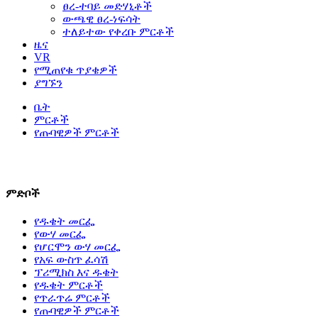
ፀረ-ተባይ መድሃኒቶች
ውጫዊ ፀረ-ነፍሳት
ተለይተው የቀረቡ ምርቶች
ዜና
VR
የሚጠየቁ ጥያቄዎች
ያግኙን
ቤት
ምርቶች
የጡባዊዎች ምርቶች
ለተጨማሪ ምርቶች እባክዎ ያነጋግሩን።
ምድቦች
የዱቄት መርፌ
የውሃ መርፌ
የሆርሞን ውሃ መርፌ
የአፍ ውስጥ ፈሳሽ
ፕሪሚክስ እና ዱቄት
የዱቄት ምርቶች
የጥራጥሬ ምርቶች
የጡባዊዎች ምርቶች