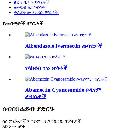
ፀረ-ተባይ መድሃኒቶች
ውጫዊ ፀረ-ነፍሳት
ተለይተው የቀረቡ ምርቶች
የጡባዊዎች ምርቶች
Albendazole Ivermectin ጡባዊዎች
የላክቶስ ጥሬ ጽላቶች
Abamectin Cyanosamide ሶዲየም
ታብሌቶች
ሰብስክራይብ ያድርጉ
ስለ ምርቶቻችን ወይም የዋጋ ዝርዝር ጥያቄዎች
አሁን መጠየቅ