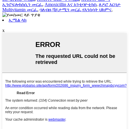
ኢንሮፍሎክስሲን መርፌ
,
Amoxicillin እና አንቲባዮቲክስ
,
ለዶሮ እርባታ
Multivitamin መርፌ
,
ባለብዙ ቫይታሚን መርፌ የእንስሳት ህክምና
,
ኢሜል ላክ
x