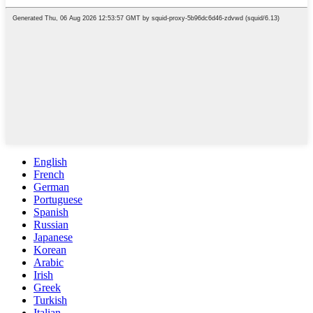
English
French
German
Portuguese
Spanish
Russian
Japanese
Korean
Arabic
Irish
Greek
Turkish
Italian