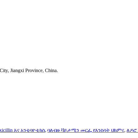
ty, Jiangxi Province, China.
icillin እና አንቲባዮቲክስ
,
ባለብዙ ቫይታሚን መርፌ የእንስሳት ህክምና
,
ለዶሮ 