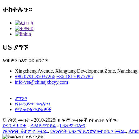
ተከተሉን።
US ያግኙ
እባክዎን ከእኛ ጋር ይገናኙ
Xingcheng Avenue, Xiangtang Development Zone, Nanchang Ci
+86 0791-85037266
+86 18170975785
info-vet@chinajxbcyy.com
ያግኙን
የኩባንያው መገለጫ
የሚጠየቁ ጥያቄዎች
© የቅጂ መብት - 2010-2025: ሁሉም መብቶች የተጠበቁ ናቸው.
የጣቢያ ካርታ
-
AMP ሞባይል
-
ከፍተኛ ብሎግ
የእንስሳት ሕክምና መርፌ
,
የእንስሳት ህክምና ኢንሮፍሎክስሲን መርፌ
,
Amox