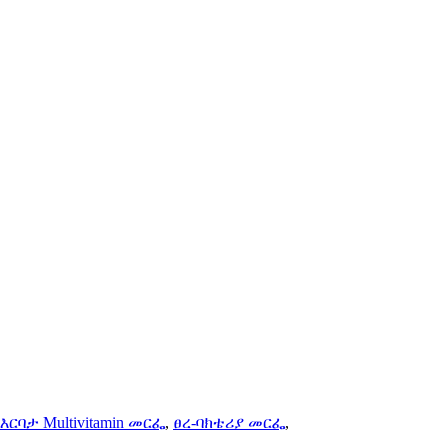
እርባታ Multivitamin መርፌ
,
ፀረ-ባክቴሪያ መርፌ
,