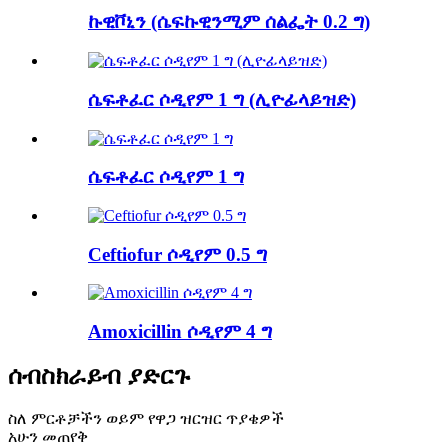
ኩዊቮኒን (ሴፍኩዊንሚም ሰልፌት 0.2 ግ)
ሴፍቶፈር ሶዲየም 1 ግ (ሊዮፊላይዝድ)
ሴፍቶፈር ሶዲየም 1 ግ
Ceftiofur ሶዲየም 0.5 ግ
Amoxicillin ሶዲየም 4 ግ
ሰብስክራይብ ያድርጉ
ስለ ምርቶቻችን ወይም የዋጋ ዝርዝር ጥያቄዎች
አሁን መጠየቅ