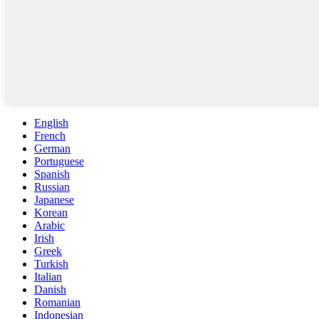
English
French
German
Portuguese
Spanish
Russian
Japanese
Korean
Arabic
Irish
Greek
Turkish
Italian
Danish
Romanian
Indonesian