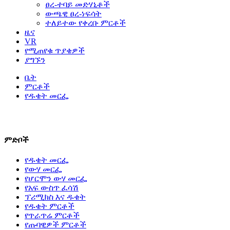
ፀረ-ተባይ መድሃኒቶች
ውጫዊ ፀረ-ነፍሳት
ተለይተው የቀረቡ ምርቶች
ዜና
VR
የሚጠየቁ ጥያቄዎች
ያግኙን
ቤት
ምርቶች
የዱቄት መርፌ
ለተጨማሪ ምርቶች እባክዎ ያነጋግሩን።
ምድቦች
የዱቄት መርፌ
የውሃ መርፌ
የሆርሞን ውሃ መርፌ
የአፍ ውስጥ ፈሳሽ
ፕሪሚክስ እና ዱቄት
የዱቄት ምርቶች
የጥራጥሬ ምርቶች
የጡባዊዎች ምርቶች