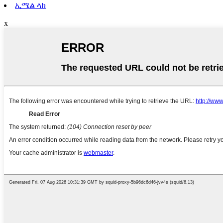
ኢሜል ላክ
x