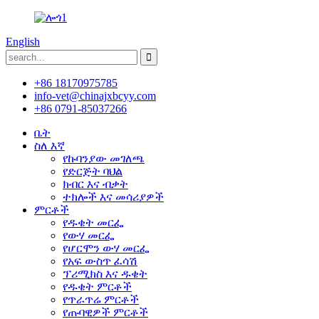
English
+86 18170975785
info-vet@chinajxbcyy.com
+86 0791-85037266
ቤት
ስለ እኛ
የኩባንያው መገለጫ
የድርጅት ባህል
ክብር እና ብቃት
ተክሎች እና መሳሪያዎች
ምርቶች
የዱቄት መርፌ
የውሃ መርፌ
የሆርሞን ውሃ መርፌ
የአፍ ውስጥ ፈሳሽ
ፕሪሚክስ እና ዱቄት
የዱቄት ምርቶች
የጥራጥሬ ምርቶች
የጡባዊዎች ምርቶች