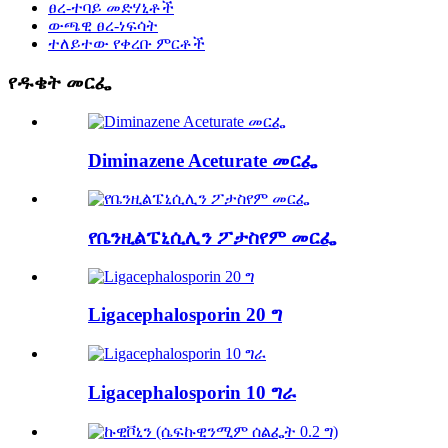
ፀረ-ተባይ መድሃኒቶች
ውጫዊ ፀረ-ነፍሳት
ተለይተው የቀረቡ ምርቶች
የዱቄት መርፌ
Diminazene Aceturate መርፌ
የቤንዚልፔኒሲሊን ፖታስየም መርፌ
Ligacephalosporin 20 ግ
Ligacephalosporin 10 ግራ