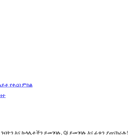
ጉበትን እና ኩላሊቶችን ይመገባሉ, Qi ይመገባሉ እና ፊቱን ያጠናክራሉ!