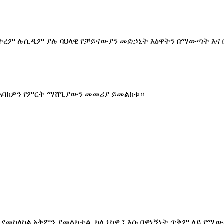
ስትረም ሉሲዲም ያሉ ባህላዊ የቻይናውያን መድኃኒት እፅዋትን በማውጣት እና 
እባክዎን የምርት ማሸጊያውን መመሪያ ይመልከቱ።
 የመከላከል አቅምን ያመለክታል. ክሊኒካዊ ፣ እሱ በዋነኝነት ጥቅም ላይ የሚው