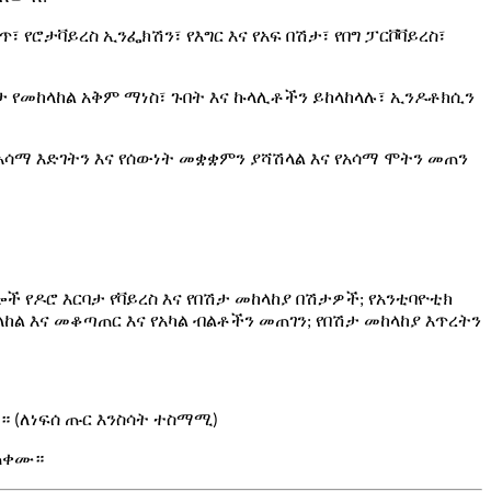
ጥ፣ የሮታቫይረስ ኢንፌክሽን፣ የእግር እና የአፍ በሽታ፣ የበግ ፓርቮቫይረስ፣
ታ የመከላከል አቅም ማነስ፣ ጉበት እና ኩላሊቶችን ይከላከላሉ፣ ኢንዶቶክሲን
ሳማ እድገትን እና የሰውነት መቋቋምን ያሻሽላል እና የአሳማ ሞትን መጠን
ሎች የዶሮ እርባታ የቫይረስ እና የበሽታ መከላከያ በሽታዎች; የአንቲባዮቲክ
ከል እና መቆጣጠር እና የአካል ብልቶችን መጠገን; የበሽታ መከላከያ እጥረትን
ሙ። (ለነፍሰ ጡር እንስሳት ተስማሚ)
ይጠቀሙ።