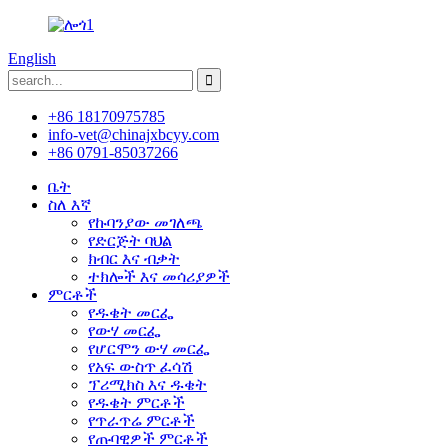
English
+86 18170975785
info-vet@chinajxbcyy.com
+86 0791-85037266
ቤት
ስለ እኛ
የኩባንያው መገለጫ
የድርጅት ባህል
ክብር እና ብቃት
ተክሎች እና መሳሪያዎች
ምርቶች
የዱቄት መርፌ
የውሃ መርፌ
የሆርሞን ውሃ መርፌ
የአፍ ውስጥ ፈሳሽ
ፕሪሚክስ እና ዱቄት
የዱቄት ምርቶች
የጥራጥሬ ምርቶች
የጡባዊዎች ምርቶች