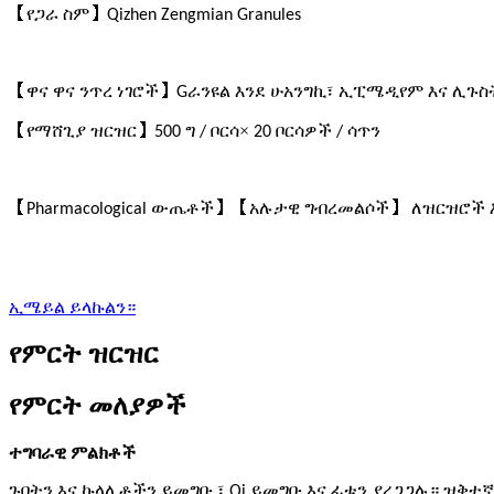
【
】
የጋራ ስም
Qizhen Zengmian Granules
【
】
ዋና ዋና ንጥረ ነገሮች
G
ራንዩል እንደ ሁአንግኪ፣ ኢፒሜዲየም እና ሊጉ
【
】
×
የማሸጊያ ዝርዝር
500 ግ / ቦርሳ
20 ቦርሳዎች / ሳጥን
【
】【
】
P
harmacological ውጤቶች
አሉታዊ ግብረመልሶች
ለዝርዝሮች 
ኢሜይል ይላኩልን።
የምርት ዝርዝር
የምርት መለያዎች
ተግባራዊ ምልክቶች
ጉበትን እና ኩላሊቶችን ይመግቡ ፣ Qi ይመግቡ እና ፊቱን ያረጋጋሉ። ዝቅተኛ