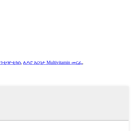
ና አንቲባዮቲክስ
,
ለዶሮ እርባታ Multivitamin መርፌ
,