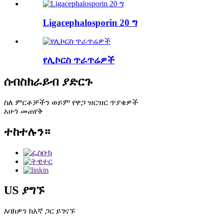
Ligacephalosporin 20 ግ
የሊኮርስ ጥራጥሬዎች
ሰብስክራይብ ያድርጉ
ስለ ምርቶቻችን ወይም የዋጋ ዝርዝር ጥያቄዎች
አሁን መጠየቅ
ተከተሉን።
US ያግኙ
እባክዎን ከእኛ ጋር ይገናኙ