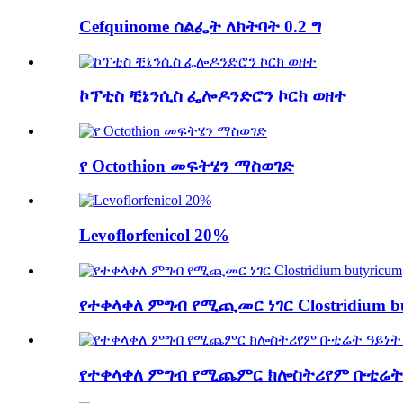
Cefquinome ሰልፌት ለክትባት 0.2 ግ
ኮፕቲስ ቺኔንሲስ ፌሎዶንድሮን ኮርክ ወዘተ
የ Octothion መፍትሄን ማስወገድ
Levoflorfenicol 20%
የተቀላቀለ ምግብ የሚጪመር ነገር Clostridium bu
የተቀላቀለ ምግብ የሚጨምር ክሎስትሪየም ቡቲሬት 