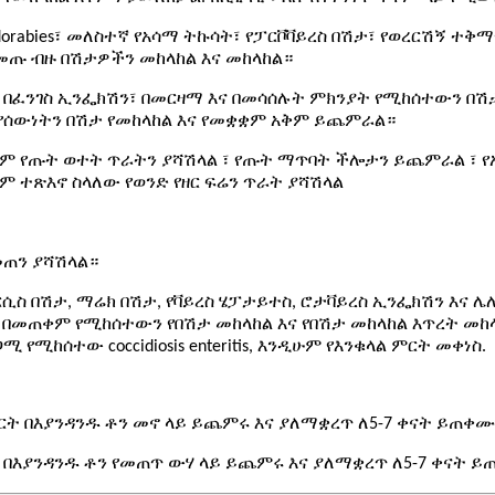
udorabies፣ መለስተኛ የአሳማ ትኩሳት፣ የፓርቮቫይረስ በሽታ፣ የወረርሽኝ ተቅማ
መጡ ብዙ በሽታዎችን መከላከል እና መከላከል።
፣ በፈንገስ ኢንፌክሽን፣ በመርዛማ እና በመሳሰሉት ምክንያት የሚከሰተውን በሽ
የሰውነትን በሽታ የመከላከል እና የመቋቋም አቅም ይጨምራል።
ም የጡት ወተት ጥራትን ያሻሽላል ፣ የጡት ማጥባት ችሎታን ይጨምራል ፣ የአ
ም ተጽእኖ ስላለው የወንድ የዘር ፍሬን ጥራት ያሻሽላል
መጠን ያሻሽላል።
ቡርሲስ በሽታ, ማሬክ በሽታ, የቫይረስ ሄፓታይተስ, ሮታቫይረስ ኢንፌክሽን እና ሌ
 በመጠቀም የሚከሰተውን የበሽታ መከላከል እና የበሽታ መከላከል እጥረት መከላ
ሚከሰተው coccidiosis enteritis, እንዲሁም የእንቁላል ምርት መቀነስ.
ን ምርት በእያንዳንዱ ቶን መኖ ላይ ይጨምሩ እና ያለማቋረጥ ለ5-7 ቀናት ይጠቀ
ምርት በእያንዳንዱ ቶን የመጠጥ ውሃ ላይ ይጨምሩ እና ያለማቋረጥ ለ5-7 ቀናት 