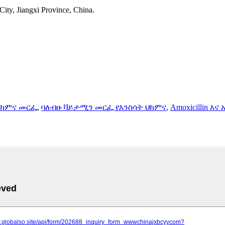
ty, Jiangxi Province, China.
ህክምና መርፌ
,
ባለብዙ ቫይታሚን መርፌ የእንስሳት ህክምና
,
Amoxicillin እ