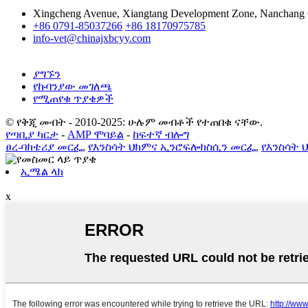
Xingcheng Avenue, Xiangtang Development Zone, Nanchang Ci
+86 0791-85037266
+86 18170975785
info-vet@chinajxbcyy.com
ያግኙን
የኩባንያው መገለጫ
የሚጠየቁ ጥያቄዎች
© የቅጂ መብት - 2010-2025: ሁሉም መብቶች የተጠበቁ ናቸው.
የጣቢያ ካርታ
-
AMP ሞባይል
-
ከፍተኛ ብሎግ
ፀረ-ባክቴሪያ መርፌ
,
የእንስሳት ህክምና ኢንሮፍሎክስሲን መርፌ
,
የእንስሳት 
ኢሜል ላክ
x