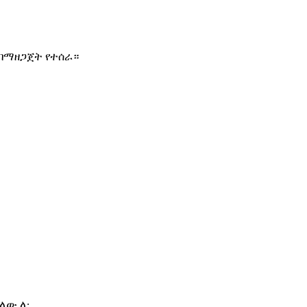
በማዘጋጀት የተሰራ።
ለው ለ: