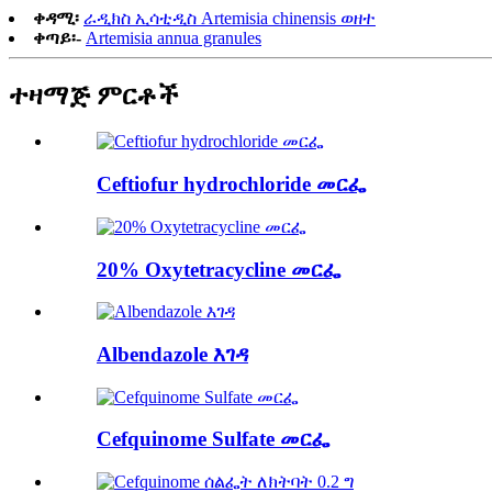
ቀዳሚ፡
ራዲክስ ኢሳቲዲስ Artemisia chinensis ወዘተ
ቀጣይ፡-
Artemisia annua granules
ተዛማጅ ምርቶች
Ceftiofur hydrochloride መርፌ
20% Oxytetracycline መርፌ
Albendazole እገዳ
Cefquinome Sulfate መርፌ