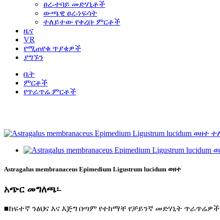
ፀረ-ተባይ መድሃኒቶች
ውጫዊ ፀረ-ነፍሳት
ተለይተው የቀረቡ ምርቶች
ዜና
VR
የሚጠየቁ ጥያቄዎች
ያግኙን
ቤት
ምርቶች
የጥራጥሬ ምርቶች
ለተጨማሪ ምርቶች እባክዎ ያነጋግሩን።
Astragalus membranaceus Epimedium Ligustrum lucidum ወዘተ
አጭር መግለጫ፡-
■
ከፍተኛ ንፅህና እና እጅግ በጣም የተከማቸ የቻይንኛ መድሃኒት ጥራጥሬዎች 