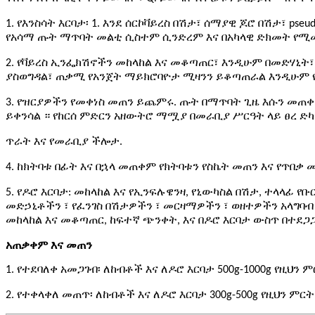
1
.
የእንስሳት እርባታ፡ 1. እንደ ሰርኮቫይረስ በሽታ፣ ሰማያዊ ጆሮ በሽታ፣ pse
የአሳማ ጡት ማጥባት መልቲ ሲስተም ሲንድረም እና በአካላዊ ድክመት የሚ
2. የቫይረስ ኢንፌክሽኖችን መከላከል እና መቆጣጠር፣ እንዲሁም በመድሃኒት
ያስወግዳል፣ ጠቃሚ የአንጀት ማይክሮባዮታ ሚዛንን ይቆጣጠራል እንዲሁም 
3. የዝርያዎችን የመቀነስ መጠን ይጨምሩ. ጡት በማጥባት ጊዜ እሱን መጠቀ
ይቀንሳል ። የከርሰ ምድርን አዘውትሮ ማሟያ በመራቢያ ሥርዓት ላይ ፀረ ድካ
ጥራት እና የመራቢያ ችሎታ.
4. ከክትባቱ በፊት እና በኋላ መጠቀም የክትባቱን የስኬት መጠን እና የጥበቃ 
5.
የዶሮ እርባታ: መከላከል እና የኢንፍሉዌንዛ, የኒውካስል በሽታ, ተላላፊ የ
መድኃኒቶችን ፣ የፈንገስ በሽታዎችን ፣ መርዛማዎችን ፣ ወዘተዎችን አላግባብ
መከላከል እና መቆጣጠር, ከፍተኛ ጭንቀት, እና በዶሮ እርባታ ውስጥ በተደጋጋሚ የ
አጠቃቀም እና መጠን
1. የተደባለቀ አመጋገብ፡ ለከብቶች እና ለዶሮ እርባታ 500g-1000g የዚህ
2. የተቀላቀለ መጠጥ፡ ለከብቶች እና ለዶሮ እርባታ 300g-500g የዚህን 