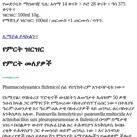
የመድኃኒት ማስወገጃ ጊዜ: አሳማ 14 ቀናት ፣ ዶሮ 28 ቀናት ፣ ዓሳ 375
ቀናት።
ዝርዝር: 100ml 10g.
የማሸጊያ ዝርዝር: 100ml / ጠርሙስ ×1 ጠርሙስ / ሳጥን.
ኢሜይል ይላኩልን።
የምርት ዝርዝር
የምርት መለያዎች
ፋርማኮሎጂካል እርምጃ
Pharmacodynamics flufenicol ሰፊ የስፔክትረም አንቲባዮቲክ ነው።
የአሚኖል፣ የባክቴሪያ ፕሮቲኖች ውህደትን ለመግታት ከሪቦዞም 50 ዎቹ
ንዑስ ክፍል ጋር በማገናኘት የሚሠራው ባክቴሪዮስፕፕሬሰር ነው። በተለያዩ
ግራም-አወንታዊ እና ግራም-አሉታዊ ባክቴሪያዎች ላይ ጠንካራ ፀረ-ባክቴሪያ
እንቅስቃሴ አለው. Pasteurella hemolyticus፣ pasteurella multocida እና
actinobacillus suis pleuropneumoniae ለ flufenicol በጣም ስሜታዊ
ነበሩ። በብልቃጥ ውስጥ የፍሉፊኒኮል ፀረ ተሕዋስያን እንቅስቃሴ ከብዙ
ረቂቅ ተሕዋስያን ጋር ተመሳሳይ ወይም ጠንካራ ነው ፣ እና አንዳንድ
ባክቴሪያዎች በአሲቴላይዜሽን ምክንያት አሚኖልሎችን የመቋቋም ችሎታ