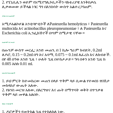
2. የፔኒሲሊን ወይም የአሚኖግሊኮሲዶችን ባክቴሪያዊ እንቅስቃሴ
ሊቃወመው ይችላል ነገር ግን በእንስሳት ውስጥ አልተረጋገጠም.
ተግባር እና አጠቃቀም
አሚዶአልኮሆል አንቲባዮቲኮች ለPasteurella hemolyticus ፣ Pasteurella
multocida እና actinobacillus pleuropneumoniae ፣ ለ Pasteurella እና
Escherichia coli ኢንፌክሽኖች በጣም ስሜታዊ ናቸው።
አጠቃቀም እና መጠን
በጡንቻ ውስጥ መርፌ: አንድ መጠን, በ 1 ኪሎ ግራም ክብደት, 0.2ml
ለዶሮ, 0.15 ~ 0.2ml በግ እና አሳማ, 0.075 ~ 0.1ml ለፈረስ እና ለከብቶች.
በየ 48 ሰዓቱ አንድ ጊዜ ፣ ​​ሁለት ጊዜ በተከታታይ። ዓሳ በቀን አንድ ጊዜ ከ
0.005 እስከ 0.01 ml.
አሉታዊ ግብረመልሶች
1. ይህ ምርት ከተመከረው መጠን በላይ ጥቅም ላይ ሲውል የተወሰነ የበሽታ
መከላከያ ውጤት አለው.
2. የፅንስ መርዝ አለው, በእርግዝና እና ጡት በማጥባት ወቅት በጥንቃቄ
ጥቅም ላይ መዋል አለበት.
ቅድመ ጥንቃቄዎች
1. ዶሮዎችን የመትከል ጊዜ የተከለከለ ነው.