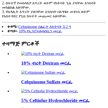
2. ከፍተኛ የመከላከያ እጥረት ወይም የክትባት ጊዜ ያላቸው እንስሳት
መከልከል አለባቸው.
3. የኩላሊት እጥረት ያለባቸው እንስሳት በአግባቡ መቀነስ ወይም
የአስተዳደር የጊዜ ክፍተት መጨመር አለባቸው.
ቀዳሚ፡
Cefquinome ሰልፌት ለክትባት 0.2 ግ
ቀጣይ፡-
10% የኢንሮፍሎክስሲን መርፌ
ተዛማጅ ምርቶች
10% ብረት Dextran መርፌ
Cefquinome Sulfate መርፌ
5% Ceftiofur Hydrochloride መርፌ