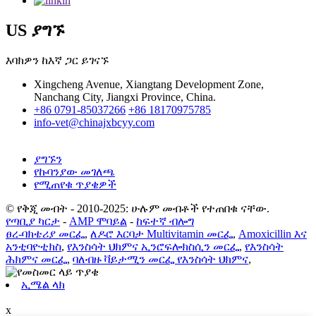
US ያግኙ
እባክዎን ከእኛ ጋር ይገናኙ
Xingcheng Avenue, Xiangtang Development Zone,
Nanchang City, Jiangxi Province, China.
+86 0791-85037266
+86 18170975785
info-vet@chinajxbcyy.com
ያግኙን
የኩባንያው መገለጫ
የሚጠየቁ ጥያቄዎች
© የቅጂ መብት - 2010-2025: ሁሉም መብቶች የተጠበቁ ናቸው.
የጣቢያ ካርታ
-
AMP ሞባይል
-
ከፍተኛ ብሎግ
ፀረ-ባክቴሪያ መርፌ
,
ለዶሮ እርባታ Multivitamin መርፌ
,
Amoxicillin እና
አንቲባዮቲክስ
,
የእንስሳት ህክምና ኢንሮፍሎክስሲን መርፌ
,
የእንስሳት
ሕክምና መርፌ
,
ባለብዙ ቫይታሚን መርፌ የእንስሳት ህክምና
,
ኢሜል ላክ
x