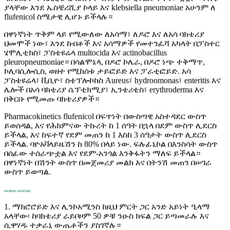
ያላቸው እንደ ኤስቼሪሺያ ኮላይ እና klebsiella pneumoniae አሁንም ለ
flufenicol ስሜታዊ ሊሆኑ ይችላሉ።
በዋነኛነት ጥቅም ላይ የሚውለው ለአሳማ፣ ለዶሮ እና ለአሳ ባክቴሪያ
ህመሞች ነው፣ እንደ ከብቶች እና አሳማዎች የመተንፈሻ አካላት በፓስተር
ሄሞሊቲክስ፣ ፓስቴዩሬላ multocida እና actinobacillus
pleuropneumoniae። በሳልሞኔላ, በዶሮ ኮሌራ, በዶሮ ነጭ ተቅማጥ,
ኮሊባሲሎሲስ, ወዘተ የሚከሰቱ ታይፎይድ እና ፓራቲፎይድ. አሳ
ፓስቴዩሬላ፣ ቪቢዮ፣ ስቴፕሎኮከስ Aureus፣ hydroomonas፣ enteritis እና
ሌሎች በአሳ ባክቴሪያ ሴፕቲክሚያ፣ ኢንቴሪቲስ፣ erythroderma እና
በቅርቡ የሚመጡ ባክቴሪያዎች።
Pharmacokinetics flufenicol በፍጥነት በውስጣዊ አስተዳደር ውስጥ
ይወሰዳል, እና የሕክምናው ትኩረት ከ 1 ሰዓት በኋላ በደም ውስጥ ሊደርስ
ይችላል, እና ከፍተኛ የደም መጠን ከ 1 እስከ 3 ሰዓታት ውስጥ ሊደርስ
ይችላል. ባዮአቫላይዜሽን ከ 80% በላይ ነው. ፍሉፊኒኮል በእንስሳት ውስጥ
በሰፊው ተሰራጭቷል እና የደም-አንጎል እንቅፋትን ማለፍ ይችላል።
በዋነኛነት በሽንት ውስጥ በመጀመሪያ መልክ እና በትንሽ መጠን በሠገራ
ውስጥ ይወጣል.
የመድሃኒት መስተጋብር
1. ማክሮሮይድ እና ሊንኮአሚንስ ከዚህ ምርት ጋር አንድ አይነት ዒላማ
አላቸው፡ ከባክቴሪያ ራይቦዞም 50 ዎቹ ንዑስ ክፍል ጋር ይጣመራሉ እና
ሲዋሃዱ ተቃራኒ ውጤቶችን ያስገኛሉ።