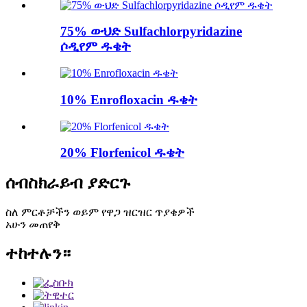
75% ውህድ Sulfachlorpyridazine
ሶዲየም ዱቄት
10% Enrofloxacin ዱቄት
20% Florfenicol ዱቄት
ሰብስክራይብ ያድርጉ
ስለ ምርቶቻችን ወይም የዋጋ ዝርዝር ጥያቄዎች
አሁን መጠየቅ
ተከተሉን።