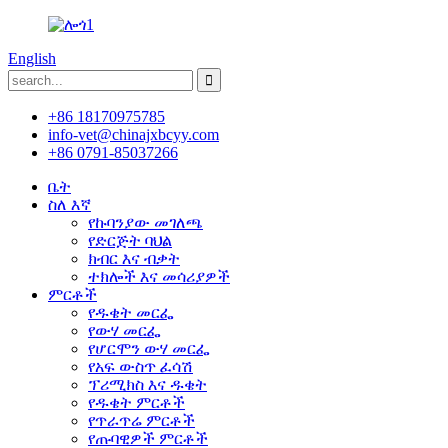
English
+86 18170975785
info-vet@chinajxbcyy.com
+86 0791-85037266
ቤት
ስለ እኛ
የኩባንያው መገለጫ
የድርጅት ባህል
ክብር እና ብቃት
ተክሎች እና መሳሪያዎች
ምርቶች
የዱቄት መርፌ
የውሃ መርፌ
የሆርሞን ውሃ መርፌ
የአፍ ውስጥ ፈሳሽ
ፕሪሚክስ እና ዱቄት
የዱቄት ምርቶች
የጥራጥሬ ምርቶች
የጡባዊዎች ምርቶች