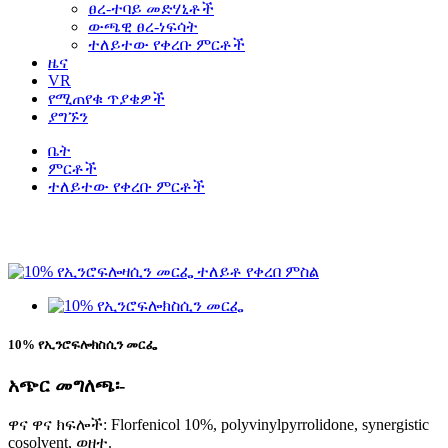
ፀረ-ተባይ መድሃኒቶች
ውጫዊ ፀረ-ነፍሳት
ተለይተው የቀረቡ ምርቶች
ዜና
VR
የሚጠየቁ ጥያቄዎች
ያግኙን
ቤት
ምርቶች
ተለይተው የቀረቡ ምርቶች
ለተጨማሪ ምርቶች እባክዎ ያነጋግሩን።
10% የኢንሮፍሎክስሲን መርፌ
አጭር መግለጫ፡-
ዋና ዋና ክፍሎች: Florfenicol 10%, polyvinylpyrrolidone, synergistic
cosolvent, ወዘተ.